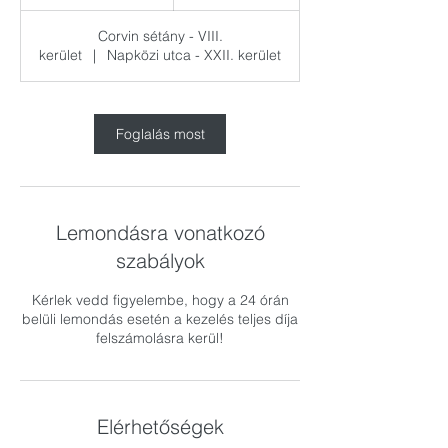
ó
r
Corvin sétány - VIII.
3
kerület
|
Napközi utca - XXII. kerület
0
p
e
r
Foglalás most
c
Lemondásra vonatkozó
szabályok
Kérlek vedd figyelembe, hogy a 24 órán
belüli lemondás esetén a kezelés teljes díja
felszámolásra kerül!
Elérhetőségek