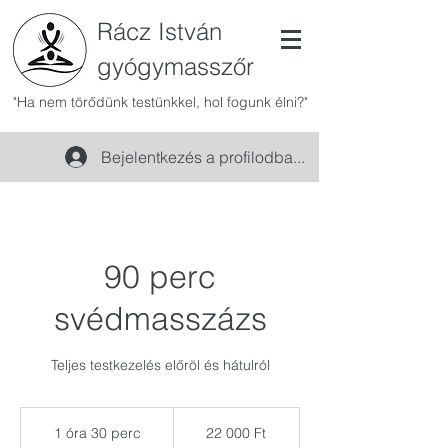
Rácz István
gyógymasszőr
"Ha nem törődünk testünkkel, hol fogunk élni?"
Bejelentkezés a profilodba...
90 perc
svédmasszázs
Teljes testkezelés előröl és hátulról
22 000
magyar
1 óra 30 perc
1
22 000 Ft
forint