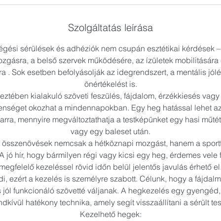
Szolgáltatás leírása
 égési sérülések és adhéziók nem csupán esztétikai kérdések –
zgásra, a belső szervek működésére, az ízületek mobilitására
 . Sok esetben befolyásolják az idegrendszert, a mentális jóléte
önértékelést is.
eztében kialakuló szöveti feszülés, fájdalom, érzékkiesés vagy
enséget okozhat a mindennapokban. Egy heg hatással lehet az
arra, mennyire megváltoztathatja a testképünket egy hasi műté
vagy egy baleset után.
 összenövések nemcsak a hétköznapi mozgást, hanem a sportte
A jó hír, hogy bármilyen régi vagy kicsi egy heg, érdemes vele 
megfelelő kezeléssel rövid időn belül jelentős javulás érhető el
, ezért a kezelés is személyre szabott. Célunk, hogy a fájdal
s jól funkcionáló szövetté váljanak. A hegkezelés egy gyengéd
kívül hatékony technika, amely segít visszaállítani a sérült test
Kezelhető hegek: