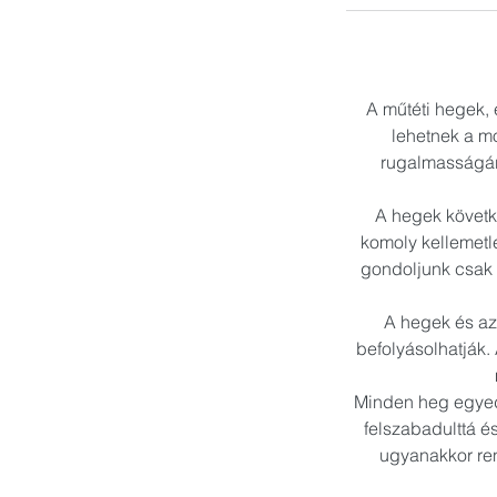
A műtéti hegek,
lehetnek a mo
rugalmasságára
A hegek követk
komoly kellemetl
gondoljunk csak 
A hegek és az
befolyásolhatják. 
Minden heg egyedi
felszabadulttá é
ugyanakkor rend