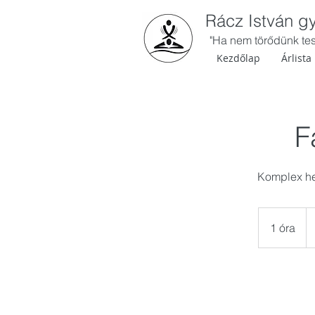
Rácz István 
"Ha nem törődünk test
Kezdőlap
Árlista
F
Komplex he
22
ma
1 óra
1
for
ó
r