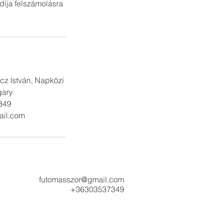
díja felszámolásra
cz István, Napközi
gary
349
ail.com
futomasszor@gmail.com
+36303537349