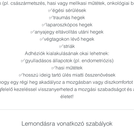
 (pl. császármetszés, hasi vagy mellkasi műtétek, onkológiai 
✅égési sérülések
✅traumás hegek
✅laparoszkópos hegek
✅anyajegy eltávolítás utáni hegek
✅végtagokon lévő hegek
✅striák
Adhéziók kialakulásának okai lehetnek:
✅gyulladásos állapotok (pl. endometriózis)
✅hasi műtétek
✅hosszú ideig tartó ülés miatti összenövések
hogy egy régi heg akadályoz a mozgásban vagy diszkomfortot
felelő kezeléssel visszanyerheted a mozgási szabadságot és
életet!
Lemondásra vonatkozó szabályok