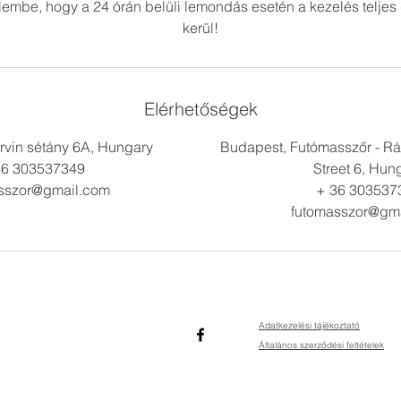
lembe, hogy a 24 órán belüli lemondás esetén a kezelés teljes 
kerül!
Elérhetőségek
rvin sétány 6A, Hungary
Budapest, Futómasszőr - Rá
36 303537349
Street 6, Hun
sszor@gmail.com
+ 36 303537
futomasszor@gm
Adatkezelési tájékoztató
Általános szerződési feltételek