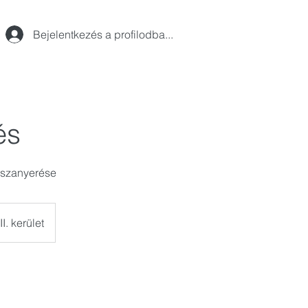
Bejelentkezés a profilodba...
és
sszanyerése
I. kerület