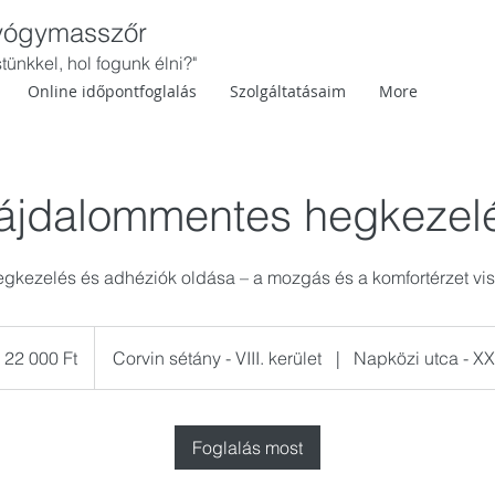
gyógymasszőr
ünkkel, hol fogunk élni?"
Online időpontfoglalás
Szolgáltatásaim
More
ájdalommentes hegkezel
gkezelés és adhéziók oldása – a mozgás és a komfortérzet vi
 000
gyar
22 000 Ft
Corvin sétány - VIII. kerület
|
Napközi utca - XXI
int
Foglalás most