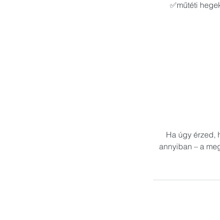
✅műtéti hegek
Ha úgy érzed, 
annyiban – a meg