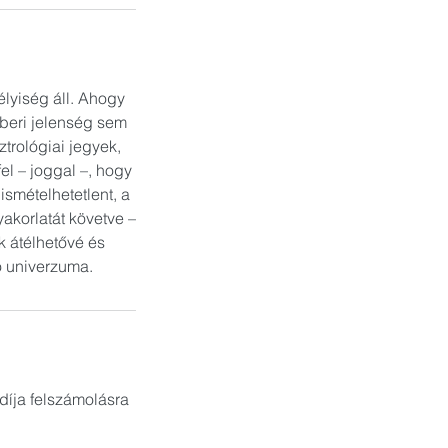
lyiség áll. Ahogy
beri jelenség sem
ztrológiai jegyek,
el – joggal –, hogy
smételhetetlent, a
yakorlatát követve –
ik átélhetővé és
ó univerzuma.
díja felszámolásra