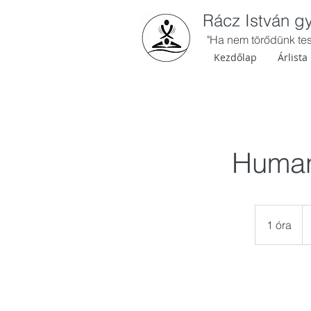
Rácz István 
"Ha nem törődünk test
Kezdőlap
Árlista
Humani
16
ma
1 óra
1
for
ó
r