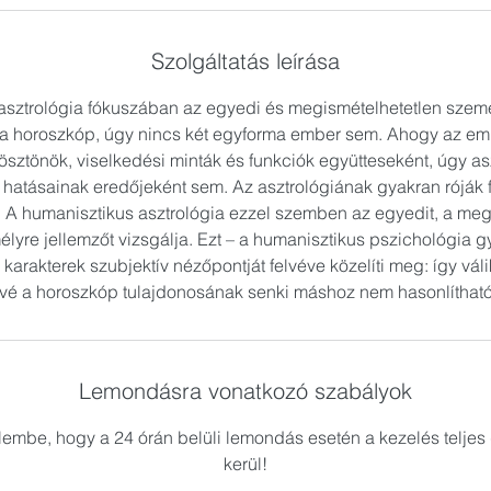
Szolgáltatás leírása
asztrológia fókuszában az egyedi és megismételhetetlen szemé
ma horoszkóp, úgy nincs két egyforma ember sem. Ahogy az em
ösztönök, viselkedési minták és funkciók együtteseként, úgy as
hatásainak eredőjeként sem. Az asztrológiának gyakran róják f
. A humanisztikus asztrológia ezzel szemben az egyedit, a megi
lyre jellemzőt vizsgálja. Ezt – a humanisztikus pszichológia g
 karakterek szubjektív nézőpontját felvéve közelíti meg: így vál
vé a horoszkóp tulajdonosának senki máshoz nem hasonlíthat
Lemondásra vonatkozó szabályok
lembe, hogy a 24 órán belüli lemondás esetén a kezelés teljes 
kerül!