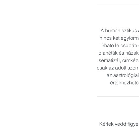
A humanisztikus 
nincs két egyfor
írható le csupán 
planéták és házak 
sematizál, címkéz
csak az adott szemé
az asztrológiai
értelmezhető
Kérlek vedd figye