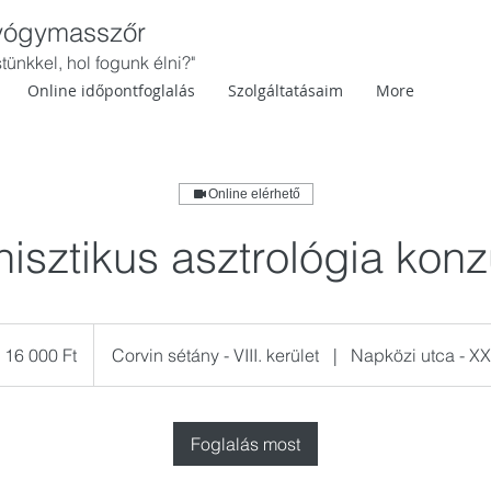
gyógymasszőr
ünkkel, hol fogunk élni?"
Online időpontfoglalás
Szolgáltatásaim
More
Online elérhető
sztikus asztrológia konz
 000
gyar
16 000 Ft
Corvin sétány - VIII. kerület
|
Napközi utca - XXI
int
Foglalás most