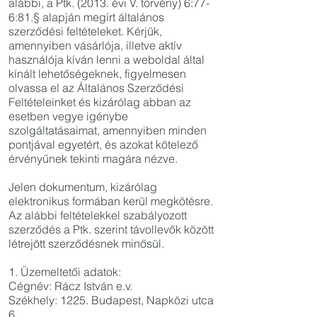
alábbi, a Ptk. (2013. évi V. törvény) 6:77-
6:81.§ alapján megírt általános
szerződési feltételeket. Kérjük,
amennyiben vásárlója, illetve aktív
használója kíván lenni a weboldal által
kínált lehetőségeknek, figyelmesen
olvassa el az Általános Szerződési
Feltételeinket és kizárólag abban az
esetben vegye igénybe
szolgáltatásaimat, amennyiben minden
pontjával egyetért, és azokat kötelező
érvényűnek tekinti magára nézve.
Jelen dokumentum, kizárólag
elektronikus formában kerül megkötésre.
Az alábbi feltételekkel szabályozott
szerződés a Ptk. szerint távollevők között
létrejött szerződésnek minősül.
1. Üzemeltetői adatok:
Cégnév: Rácz István e.v.
Székhely: 1225. Budapest, Napközi utca
6.