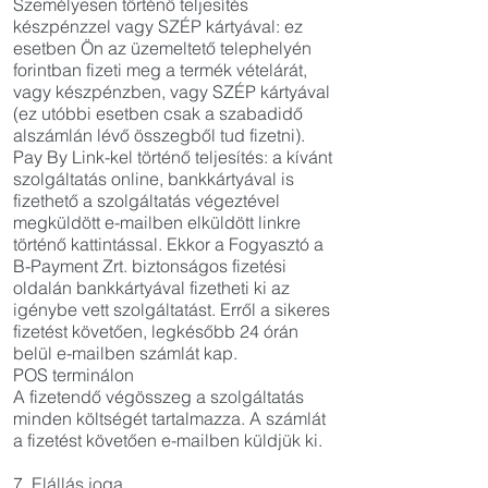
Személyesen történő teljesítés
készpénzzel vagy SZÉP kártyával: ez
esetben Ön az üzemeltető telephelyén
forintban fizeti meg a termék vételárát,
vagy készpénzben, vagy SZÉP kártyával
(ez utóbbi esetben csak a szabadidő
alszámlán lévő összegből tud fizetni).
Pay By Link-kel történő teljesítés: a kívánt
szolgáltatás online, bankkártyával is
fizethető a szolgáltatás végeztével
megküldött e-mailben elküldött linkre
történő kattintással. Ekkor a Fogyasztó a
B-Payment Zrt. biztonságos fizetési
oldalán bankkártyával fizetheti ki az
igénybe vett szolgáltatást. Erről a sikeres
fizetést követően, legkésőbb 24 órán
belül e-mailben számlát kap.
POS terminálon
A fizetendő végösszeg a szolgáltatás
minden költségét tartalmazza. A számlát
a fizetést követően e-mailben küldjük ki.
7. Elállás joga