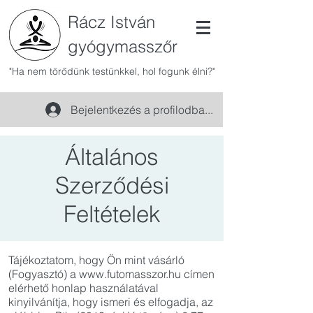
Rácz István
gyógymasszőr
"Ha nem törődünk testünkkel, hol fogunk élni?"
Bejelentkezés a profilodba...
Általános
Szerződési
Feltételek
Tájékoztatom, hogy Ön mint vásárló
(Fogyasztó) a
www.futomasszor.hu
címen
elérhető honlap használatával
kinyilvánítja, hogy ismeri és elfogadja, az