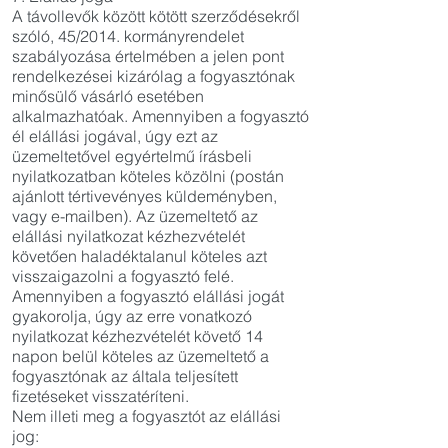
A távollevők között kötött szerződésekről
szóló, 45/2014. kormányrendelet
szabályozása értelmében a jelen pont
rendelkezései kizárólag a fogyasztónak
minősülő vásárló esetében
alkalmazhatóak. Amennyiben a fogyasztó
él elállási jogával, úgy ezt az
üzemeltetővel egyértelmű írásbeli
nyilatkozatban köteles közölni (postán
ajánlott tértivevényes küldeményben,
vagy e-mailben). Az üzemeltető az
elállási nyilatkozat kézhezvételét
követően haladéktalanul köteles azt
visszaigazolni a fogyasztó felé.
Amennyiben a fogyasztó elállási jogát
gyakorolja, úgy az erre vonatkozó
nyilatkozat kézhezvételét követő 14
napon belül köteles az üzemeltető a
fogyasztónak az általa teljesített
fizetéseket visszatéríteni.
Nem illeti meg a fogyasztót az elállási
jog: