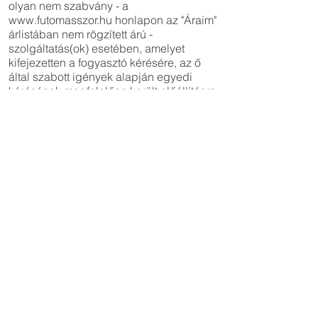
olyan nem szabvány - a
www.futomasszor.hu
honlapon az "Áraim"
árlistában nem rögzített árú -
szolgáltatás(ok) esetében, amelyet
kifejezetten a fogyasztó kérésére, az ő
által szabott igények alapján egyedi
kérésének megfelelően került előállításra,
leszervezésre.
8. Jótállás
Jótállásra a Ptk.6.171-173.§-ban foglaltak
az irányadóak.
9. Szavatosság
A szolgáltatott termék hibája esetén az
üzemeltetővel szemben
kellékszavatossági igény
érvényesítésének van helye a Ptk. 6:159-
167 :§ i szerint.
10. Panaszok intézése
Az üzemeltetővel kötött szerződéséből