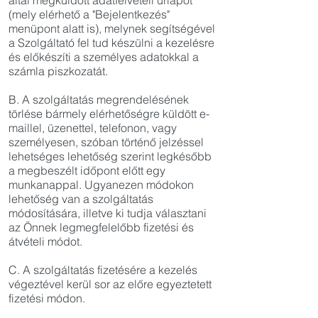
által megküldött adatfelvételi űrlapot
(mely elérhető a "Bejelentkezés"
menüpont alatt is), melynek segítségével
a Szolgáltató fel tud készülni a kezelésre
és előkészíti a személyes adatokkal a
számla piszkozatát.
B. A szolgáltatás megrendelésének
törlése bármely elérhetőségre küldött e-
maillel, üzenettel, telefonon, vagy
személyesen, szóban történő jelzéssel
lehetséges lehetőség szerint legkésőbb
a megbeszélt időpont előtt egy
munkanappal. Ugyanezen módokon
lehetőség van a szolgáltatás
módosítására, illetve ki tudja választani
az Önnek legmegfelelőbb fizetési és
átvételi módot.
C. A szolgáltatás fizetésére a kezelés
végeztével kerül sor az előre egyeztetett
fizetési módon.