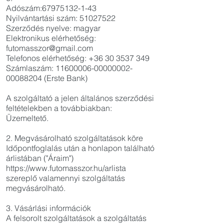
Adószám:
67975132-1-43
Nyilvántartási szám:
51027522
Szerződés nyelve: magyar
Elektronikus elérhetőség:
futomasszor@gmail.com
Telefonos elérhetőség:
+36 30 3537 349
Számlaszám:
11600006-00000002
-
00088204 (Erste Bank)
​A szolgáltató a jelen általános szerződési
feltételekben a továbbiakban:
Üzemeltető.
2. Megvásárolható szolgáltatások köre
Időpontfoglalás után a honlapon található
árlistában ("Áraim")
https://www.futomasszor.hu/arlista
szereplő valamennyi szolgáltatás
megvásárolható.
3. Vásárlási információk
A felsorolt szolgáltatások a szolgáltatás