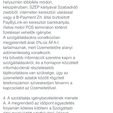
helyszínén többféle módon,
készpénzben, SZÉP kártyával Szabadidő
zsebből, interneten keresztüli utalással
vagy a B-Payment Zrt. által biztosított
PayByLink-en keresztüli bankkártyás,
illetve mobil POS terminálon történő
fizetéssel vehetők igénybe.
A szolgáltatásokra vonatkozóan
megjelenített árak 0%-os ÁFA-t
tartalmaznak, mert Üzemeltetőre alanyi
adómentesség vonatkozik.
Ha bővebb információt szeretne kapni a
szolgáltatásokról, és a honlapon közzétett
információknál részletesebb
tájékoztatásra van szüksége, úgy az
üzemeltetői adatok között rögzített
telefonszámon szíveskedjen felvenni a
kapcsolatot az Üzemeltetővel.
4. A szoláltatás igénybevételének menete
A. A megrendelő az időpont egyeztetés
folyamán köteles kitölteni a Szolgáltató