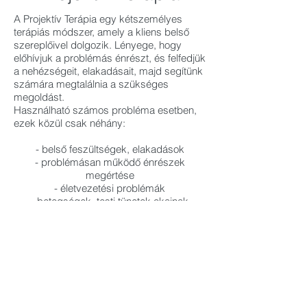
A Projektív Terápia egy kétszemélyes
terápiás módszer, amely a kliens belső
szereplőivel dolgozik. Lényege, hogy
előhívjuk a problémás énrészt, és felfedjük
a nehézségeit, elakadásait, majd segítünk
számára megtalálnia a szükséges
megoldást.
Használható számos probléma esetben,
ezek közül csak néhány:
- belső feszültségek, elakadások
- problémásan működő énrészek
megértése
- életvezetési problémák
- betegségek, testi tünetek okainak
feltárása
- döntésképtelenség
- kliens jelenében vagy múltjában lévő
személyek felkeresése
- aura tesztelése
Online időpontfoglalás