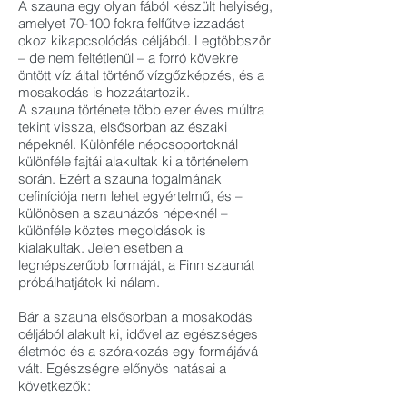
A szauna egy olyan fából készült helyiség,
amelyet 70-100 fokra felfűtve izzadást
okoz kikapcsolódás céljából. Legtöbbször
– de nem feltétlenül – a forró kövekre
öntött víz által történő vízgőzképzés, és a
mosakodás is hozzátartozik.
A szauna története több ezer éves múltra
tekint vissza, elsősorban az északi
népeknél. Különféle népcsoportoknál
különféle fajtái alakultak ki a történelem
során. Ezért a szauna fogalmának
definíciója nem lehet egyértelmű, és –
különösen a szaunázós népeknél –
különféle köztes megoldások is
kialakultak. Jelen esetben a
legnépszerűbb formáját, a Finn szaunát
próbálhatjátok ki nálam.
Bár a szauna elsősorban a mosakodás
céljából alakult ki, idővel az egészséges
életmód és a szórakozás egy formájává
vált. Egészségre előnyös hatásai a
következők: