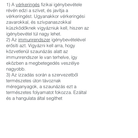
1) A
vérkeringés
fizikai igénybevétele
révén edzi a szívet, és javítja a
vérkeringést. Ugyanakkor vérkeringési
zavarokkal, és szívpanaszokkal
küszködőknek vigyázniuk kell, hiszen az
igénybevétel túl nagy lehet.
2) Az
immunrendszer
igénybevételével
erősíti azt. Vigyázni kell arra, hogy
közvetlenül szaunázás alatt az
immunrendszer le van terhelve, így
eközben a megbetegedés veszélye
nagyobb.
3) Az izzadás során a szervezetből
természetes úton távoznak
méreganyagok, a szaunázás ezt a
természetes folyamatot fokozza. Ezáltal
és a hangulata által segíthet
a
stressz
oldásában.
4) A
bőrre
jó hatással van,
és
álmatlanság
ellen is jó szer, továbbá
az
izomláz
enyhítésében is kellemes
gyógymód. Sportolóknak segíthet a
bemelegítésben is.