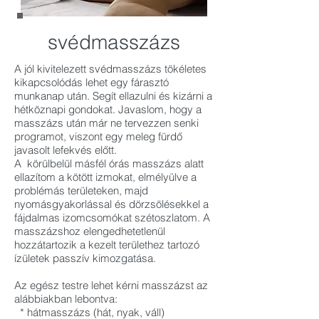
svédmasszázs
A jól kivitelezett svédmasszázs tökéletes
kikapcsolódás lehet egy fárasztó
munkanap után. Segít ellazulni és kizárni a
hétköznapi gondokat. Javaslom, hogy a
masszázs után már ne tervezzen senki
programot, viszont egy meleg fürdő
javasolt lefekvés előtt.
A körülbelül másfél órás masszázs alatt
ellazítom a kötött izmokat, elmélyülve a
problémás területeken, majd
nyomásgyakorlással és dörzsölésekkel a
fájdalmas izomcsomókat szétoszlatom. A
masszázshoz elengedhetetlenül
hozzátartozik a kezelt területhez tartozó
ízületek passzív kimozgatása.
Az egész testre lehet kérni masszázst az
alábbiakban lebontva:
* hátmasszázs (hát, nyak, váll)