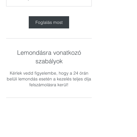
2
0
p
e
Foglalás most
r
c
Lemondásra vonatkozó
szabályok
Kérlek vedd figyelembe, hogy a 24 órán
belüli lemondás esetén a kezelés teljes díja
felszámolásra kerül!
Elérhetőségek
Budapest, Futómasszőr - Rácz István,
Napközi Street 6, Hungary
+ 36 303537349