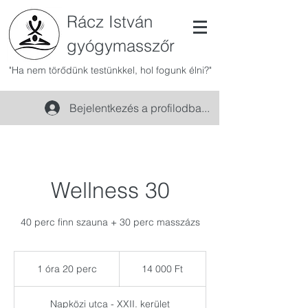
Rácz István
gyógymasszőr
"Ha nem törődünk testünkkel, hol fogunk élni?"
Bejelentkezés a profilodba...
Wellness 30
40 perc finn szauna + 30 perc masszázs
14 000
magyar
1 óra 20 perc
1
14 000 Ft
forint
ó
r
Napközi utca - XXII. kerület